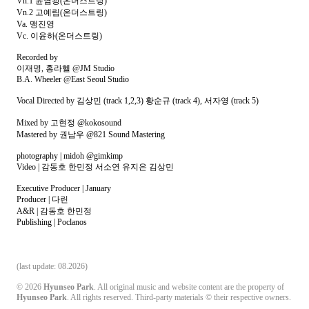
Vn.1 윤염광(온더스트링)
Vn.2 고예림(온더스트링)
Va. 맹진영
Vc. 이윤하(온더스트링)
Recorded by
이재명, 홍라헬 @JM Studio
B.A. Wheeler @East Seoul Studio
Vocal Directed by 김상민 (track 1,2,3) 황순규 (track 4), 서자영 (track 5)
Mixed by 고현정 @kokosound
Mastered by 권남우 @821 Sound Mastering
photography | midoh @gimkimp
Video | 감동호 한민정 서소연 유지은 김상민
Executive Producer | January
Producer | 다린
A&R | 감동호 한민정
Publishing | Poclanos
(last update: 08.2026)
© 2026
Hyunseo Park
. All original music and website content are the property of
Hyunseo Park
. All rights reserved. Third-party materials © their respective owners.